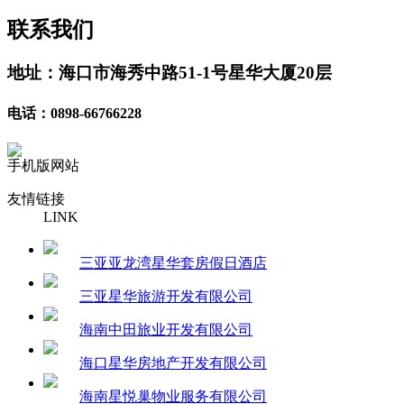
联系我们
地址：海口市海秀中路51-1号星华大厦20层
电话：0898-66766228
手机版网站
友情链接
LINK
三亚亚龙湾星华套房假日酒店
三亚星华旅游开发有限公司
海南中田旅业开发有限公司
海口星华房地产开发有限公司
海南星悦巢物业服务有限公司