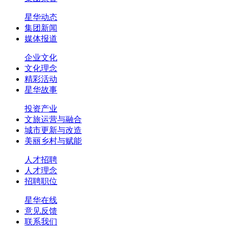
星华动态
集团新闻
媒体报道
企业文化
文化理念
精彩活动
星华故事
投资产业
文旅运营与融合
城市更新与改造
美丽乡村与赋能
人才招聘
人才理念
招聘职位
星华在线
意见反馈
联系我们