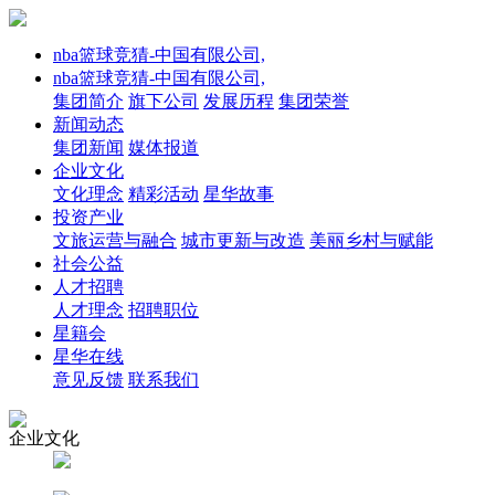
nba篮球竞猜-中国有限公司,
nba篮球竞猜-中国有限公司,
集团简介
旗下公司
发展历程
集团荣誉
新闻动态
集团新闻
媒体报道
企业文化
文化理念
精彩活动
星华故事
投资产业
文旅运营与融合
城市更新与改造
美丽乡村与赋能
社会公益
人才招聘
人才理念
招聘职位
星籍会
星华在线
意见反馈
联系我们
企业文化