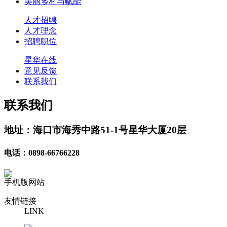
美丽乡村与赋能
人才招聘
人才理念
招聘职位
星华在线
意见反馈
联系我们
联系我们
地址：海口市海秀中路51-1号星华大厦20层
电话：0898-66766228
手机版网站
友情链接
LINK