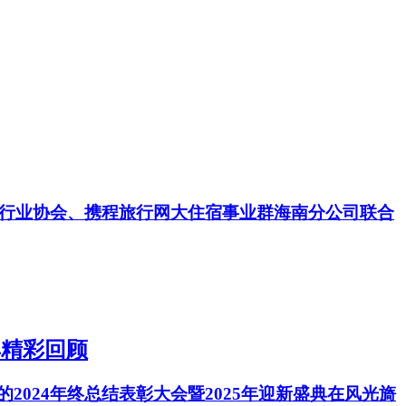
酒店行业协会、携程旅行网大住宿事业群海南分公司联合
典精彩回顾
的2024年终总结表彰大会暨2025年迎新盛典在风光旖