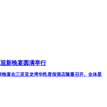
6年迎新晚宴圆满举行
26迎新晚宴在三亚亚龙湾华邑度假酒店隆重召开。全体星