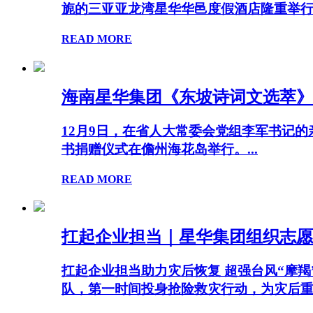
旎的三亚亚龙湾星华华邑度假酒店隆重举行。
READ MORE
海南星华集团《东坡诗词文选萃
12月9日，在省人大常委会党组李军书记
书捐赠仪式在儋州海花岛举行。...
READ MORE
扛起企业担当｜星华集团组织志愿
扛起企业担当助力灾后恢复 超强台风“摩
队，第一时间投身抢险救灾行动，为灾后重建