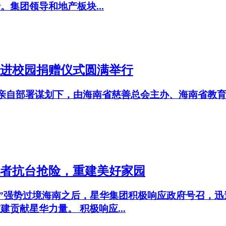
集团领导和地产板块...
》进校园捐赠仪式圆满举行
的亲自部署谋划下，由海南省慈善总会主办、海南省教
者抗台抢险，重建美好家园
羯”强势过境海南之后，星华集团积极响应政府号召，迅
贡献星华力量。 积极响应...