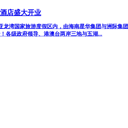
酒店盛大开业
于亚龙湾国家旅游度假区内，由海南星华集团与洲际集
各级政府领导、港澳台两岸三地与五湖...