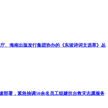
育厅、海南出版发行集团协办的《东坡诗词文选萃》丛
速部署，紧急抽调50余名员工组建抗台救灾志愿服务