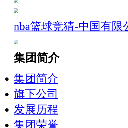
nba篮球竞猜-中国有限
集团简介
集团简介
旗下公司
发展历程
集团荣誉