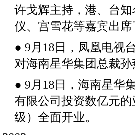
许戈辉主持，港、台知
仪、宫雪花等嘉宾出席
● 9月18日，凤凰电
对海南星华集团总裁孙
● 9月18日，海南星
有限公司投资数亿元的
级）全面开业。