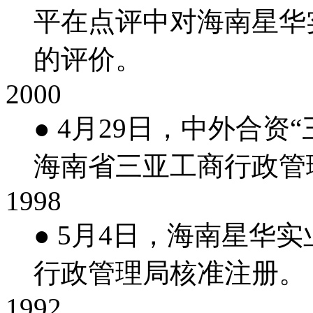
平在点评中对海南星华
的评价。
2000
● 4月29日，中外合
海南省三亚工商行政管
1998
● 5月4日，海南星华
行政管理局核准注册。
1992