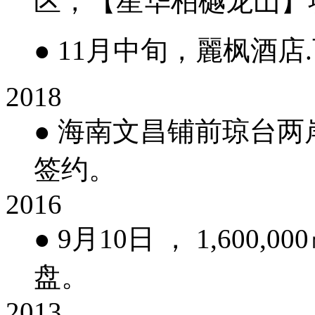
区，【星华柏樾龙山】
● 11月中旬，麗枫酒
2018
● 海南文昌铺前琼台
签约。
2016
● 9月10日 ， 1,60
盘。
2013