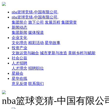
nba篮球竞猜-中国有限公司,
nba篮球竞猜-中国有限公司,
集团简介
旗下公司
发展历程
集团荣誉
新闻动态
集团新闻
媒体报道
企业文化
文化理念
精彩活动
星华故事
投资产业
文旅运营与融合
城市更新与改造
美丽乡村与赋能
社会公益
人才招聘
人才理念
招聘职位
星籍会
星华在线
意见反馈
联系我们
nba篮球竞猜-中国有限公司