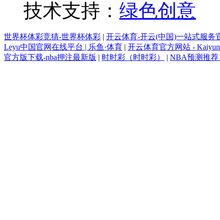
技术支持：
绿色创意
世界杯体彩竞猜-世界杯体彩
|
开云体育-开云(中国)一站式服务
Leyu中国官网在线平台 | 乐鱼·体育
|
开云体育官方网站 - Kaiy
官方版下载-nba押注最新版
|
时时彩（时时彩）
|
NBA预测推荐 