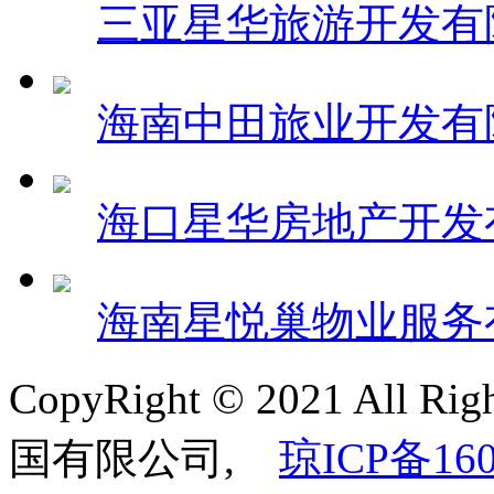
三亚星华旅游开发有
海南中田旅业开发有
海口星华房地产开发
海南星悦巢物业服务
CopyRight © 2021 All 
国有限公司,
琼ICP备160