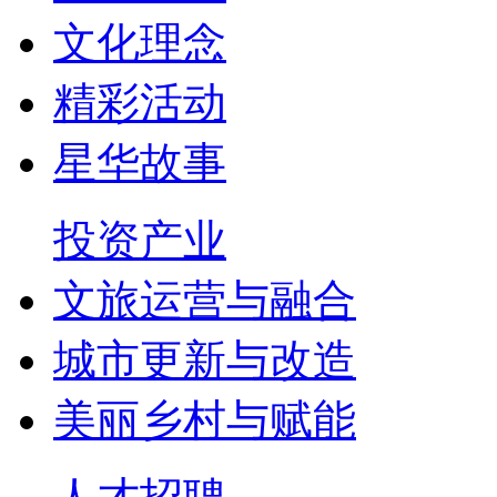
文化理念
精彩活动
星华故事
投资产业
文旅运营与融合
城市更新与改造
美丽乡村与赋能