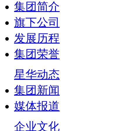
集团简介
旗下公司
发展历程
集团荣誉
星华动态
集团新闻
媒体报道
企业文化