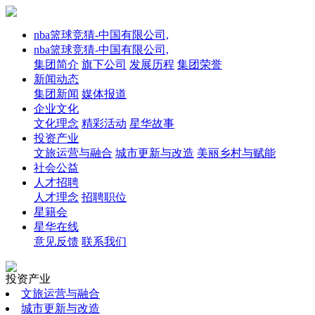
nba篮球竞猜-中国有限公司,
nba篮球竞猜-中国有限公司,
集团简介
旗下公司
发展历程
集团荣誉
新闻动态
集团新闻
媒体报道
企业文化
文化理念
精彩活动
星华故事
投资产业
文旅运营与融合
城市更新与改造
美丽乡村与赋能
社会公益
人才招聘
人才理念
招聘职位
星籍会
星华在线
意见反馈
联系我们
投资产业
文旅运营与融合
城市更新与改造